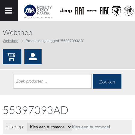
Webshop
Webshop
Producten getagged “55397093AD”
Zoeken
55397093AD
Filter op:
Kies een Automodel