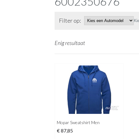
6002350676
Filter op:
Ki
Enig resultaat
Mopar Sweatshirt Men
€
87,85