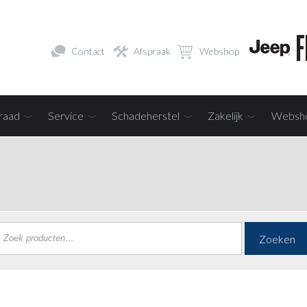
Contact
Afspraak
Webshop
raad
Service
Schadeherstel
Zakelijk
Websh
Zoeken