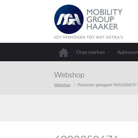
Onze merken
Autovoor
Home
Webshop
Webshop
Producten getagged “6002350676”