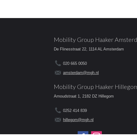
Mobility Group Haaker Amster
De Flinesstraat 22, 1114 AL Amsterdam
020 665 0050
amsterdam@mgh.nl
Mobility Group Haaker Hillego
Arnoudstraat 1, 2182 DZ Hillegom
0252 414 839
hillegom@mgh.nl
Volg ons op: