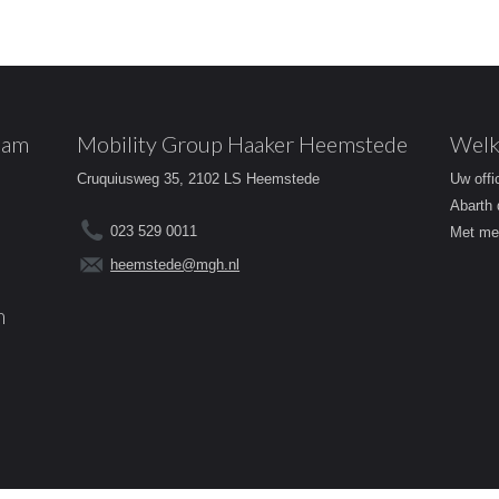
dam
Mobility Group Haaker Heemstede
Welk
Cruquiusweg 35, 2102 LS Heemstede
Uw offi
Abarth 
023 529 0011
Met mee
heemstede@mgh.nl
m