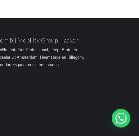
om bij Mobility Group Haaker
ciële Fiat, Fiat Professional, Jeep, Brute en
dealer uit Amsterdam, Heemstede en Hillegom.
r dan 35 jaar kennis en ervaring.
Heeft u een vraag?