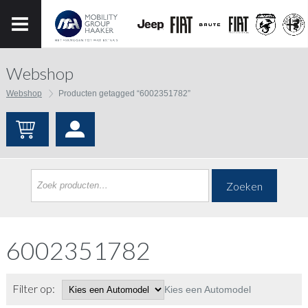
Webshop
Webshop
Producten getagged “6002351782”
Zoeken
6002351782
Filter op:
Kies een Automodel