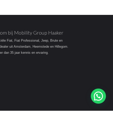
om bij Mobility Group Haaker
ciële Fiat, Fiat Professional, Jeep, Brute en
dealer uit Amsterdam, Heemstede en Hillegom.
r dan 35 jaar kennis en ervaring.
Heeft u een vraag?