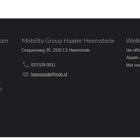
dam
Mobility Group Haaker Heemstede
Welk
Cruquiusweg 35, 2102 LS Heemstede
Uw offi
Abarth 
023 529 0011
Met mee
heemstede@mgh.nl
m