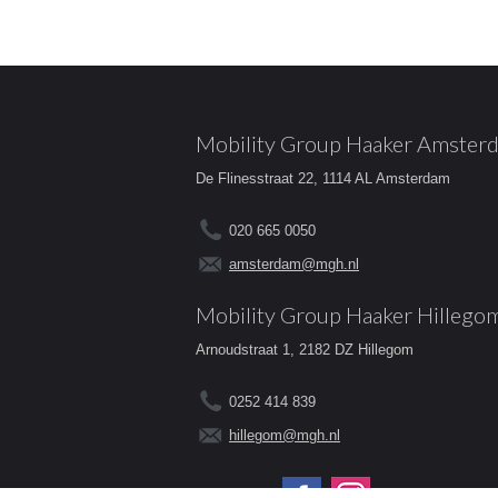
Mobility Group Haaker Amster
De Flinesstraat 22, 1114 AL Amsterdam
020 665 0050
amsterdam@mgh.nl
Mobility Group Haaker Hillego
Arnoudstraat 1, 2182 DZ Hillegom
0252 414 839
hillegom@mgh.nl
Volg ons op: