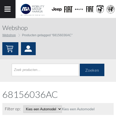
Webshop
Webshop
Producten getagged “68156036AC”
Zoeken
68156036AC
Filter op:
Kies een Automodel