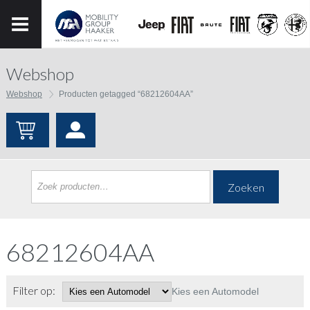
Webshop
Webshop
Producten getagged “68212604AA”
Zoeken
68212604AA
Filter op:
Kies een Automodel