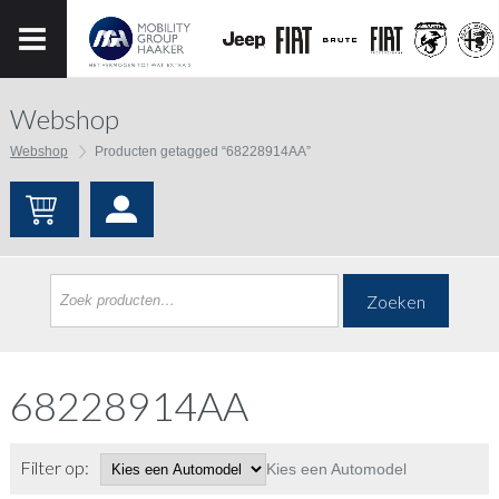
Webshop
Webshop
Producten getagged “68228914AA”
Zoeken
68228914AA
Filter op:
Kies een Automodel