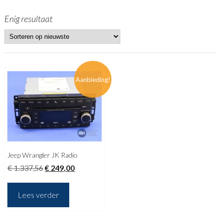
Enig resultaat
Aanbieding!
Jeep Wrangler JK Radio
Oorspronkelijke
Huidige
€
1.337,56
€
249,00
prijs
prijs
was:
is:
Lees verder
€ 1.337,56.
€ 249,00.