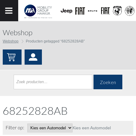
Webshop
Webshop
Producten getagged “68252828AB”
Zoeken
68252828AB
Filter op:
Kies een Automodel