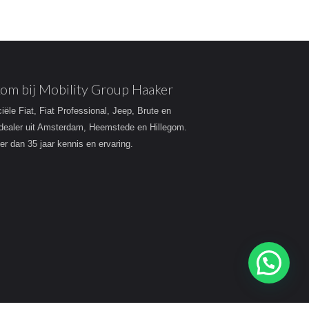
om bij Mobility Group Haaker
ciële Fiat, Fiat Professional, Jeep, Brute en
dealer uit Amsterdam, Heemstede en Hillegom.
r dan 35 jaar kennis en ervaring.
Heeft u een vraag?