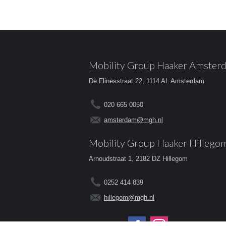
Mobility Group Haaker Amster
De Flinesstraat 22, 1114 AL Amsterdam
020 665 0050
amsterdam@mgh.nl
Mobility Group Haaker Hillego
Arnoudstraat 1, 2182 DZ Hillegom
0252 414 839
hillegom@mgh.nl
Volg ons op: