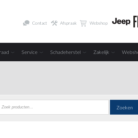
Contact
Afspraak
Webshop
raad
Service
Schadeherstel
Zakelijk
Websh
Zoeken