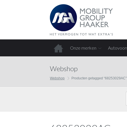
Onze merken
Autovoor
Home
Webshop
Webshop
Producten getagged “68253029AC”