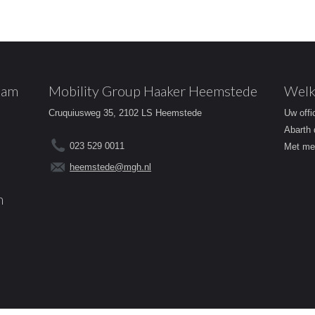
dam
Mobility Group Haaker Heemstede
Welk
Cruquiusweg 35, 2102 LS Heemstede
Uw offi
Abarth 
023 529 0011
Met mee
heemstede@mgh.nl
m