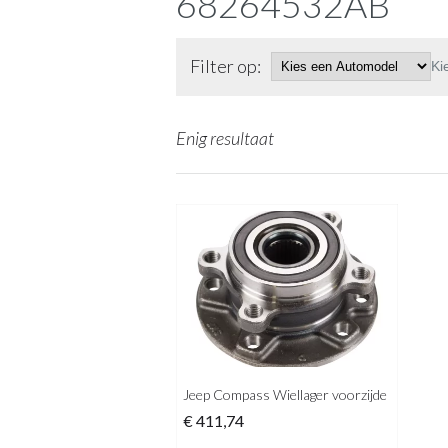
68264532AB
Filter op:
Ki
Enig resultaat
Jeep Compass Wiellager voorzijde
€
411,74