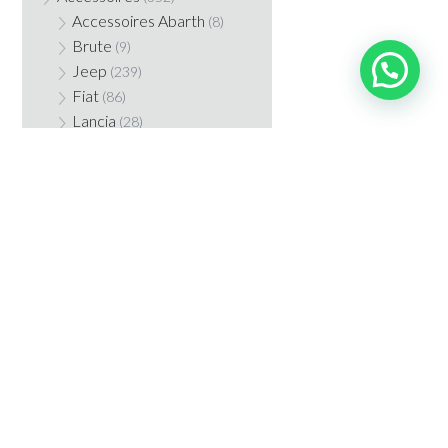
Accessoires Abarth
(8)
Brute
(9)
Jeep
(239)
Fiat
(86)
Lancia
(28)
Chrysler
(4)
Dodge
(5)
Seizoensartikelen
(7)
Verhuur
(0)
Sneeuwkettingen
(0)
Banden & Velgen
(2)
Gebruikte onderdelen
(0)
Lancia
(0)
Jeep
(0)
Fiat Gebruikte
onderdelen
(0)
Radio code Jeep-Chrysler-
Dodge-Ram
(1)