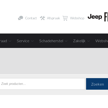
Contact
Afspraak
Webshop
raad
Service
Schadeherstel
Zakelijk
Websh
Zoeken