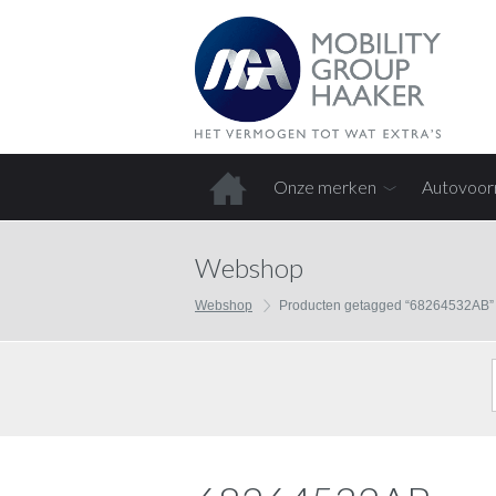
Onze merken
Autovoor
Home
Webshop
Webshop
Producten getagged “68264532AB”