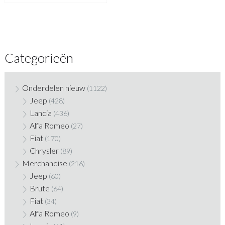
Categorieën
Onderdelen nieuw
(1122)
Jeep
(428)
Lancia
(436)
Alfa Romeo
(27)
Fiat
(170)
Chrysler
(89)
Merchandise
(216)
Jeep
(60)
Brute
(64)
Fiat
(34)
Alfa Romeo
(9)