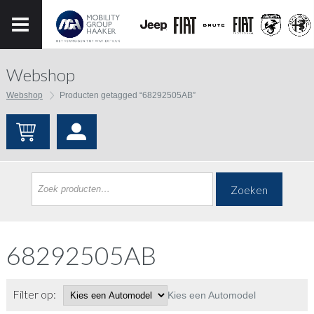
Webshop
Webshop
Producten getagged “68292505AB”
Zoeken
68292505AB
Filter op:
Kies een Automodel