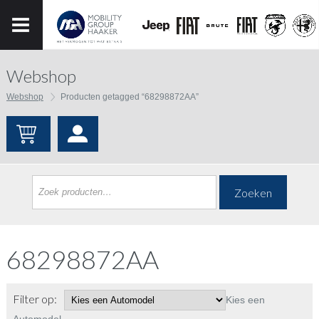
Webshop
Webshop
Producten getagged “68298872AA”
Zoeken
68298872AA
Filter op:
Kies een
Automodel