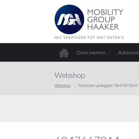
Onze merken
Autovoor
Home
Webshop
Webshop
Producten getagged “68476678AA”