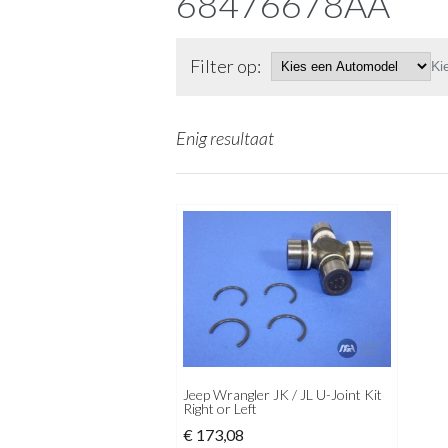
68476678AA
Filter op:
Ki
Enig resultaat
Jeep Wrangler JK / JL U-Joint Kit
Right or Left
€
173,08