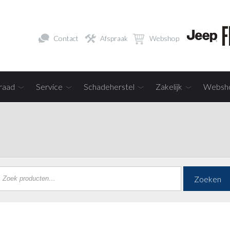
Contact
Afspraak
Webshop
raad
Service
Schadeherstel
Zakelijk
Websh
Zoeken