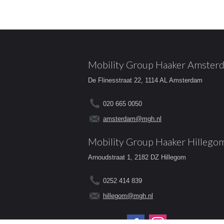
Mobility Group Haaker Amster
De Flinesstraat 22, 1114 AL Amsterdam
020 665 0050
amsterdam@mgh.nl
Mobility Group Haaker Hillego
Arnoudstraat 1, 2182 DZ Hillegom
0252 414 839
hillegom@mgh.nl
Volg ons op: