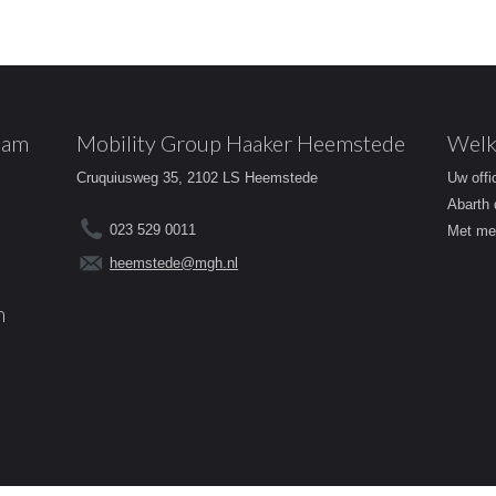
dam
Mobility Group Haaker Heemstede
Welk
Cruquiusweg 35, 2102 LS Heemstede
Uw offi
Abarth 
023 529 0011
Met mee
heemstede@mgh.nl
m