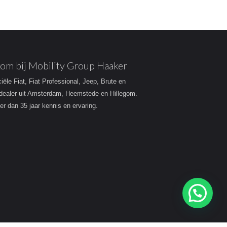
om bij Mobility Group Haaker
ciële Fiat, Fiat Professional, Jeep, Brute en
dealer uit Amsterdam, Heemstede en Hillegom.
r dan 35 jaar kennis en ervaring.
Heeft u een vraag?