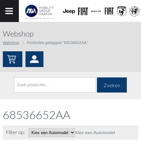
Webshop
Webshop
Producten getagged “68536652AA”
Zoeken
68536652AA
Filter op:
Kies een Automodel