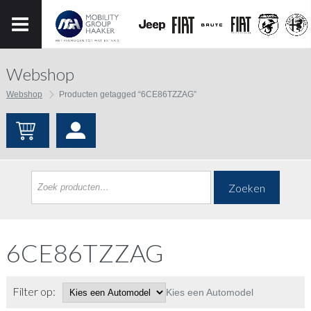
Webshop
Webshop
Producten getagged “6CE86TZZAG”
Zoeken
6CE86TZZAG
Filter op:
Kies een Automodel