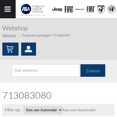
Webshop
Webshop
Producten getagged “713083080”
Zoeken
713083080
Filter op:
Kies een Automodel