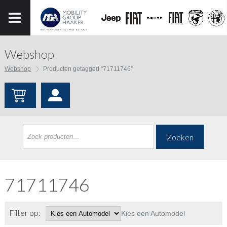
Webshop
Webshop
Producten getagged “71711746”
Zoeken
71711746
Filter op:
Kies een Automodel