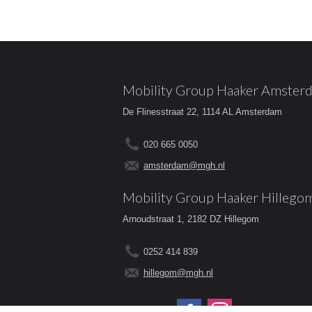
Mobility Group Haaker Amster
De Flinesstraat 22, 1114 AL Amsterdam
020 665 0050
amsterdam@mgh.nl
Mobility Group Haaker Hillego
Arnoudstraat 1, 2182 DZ Hillegom
0252 414 839
hillegom@mgh.nl
Volg ons op: