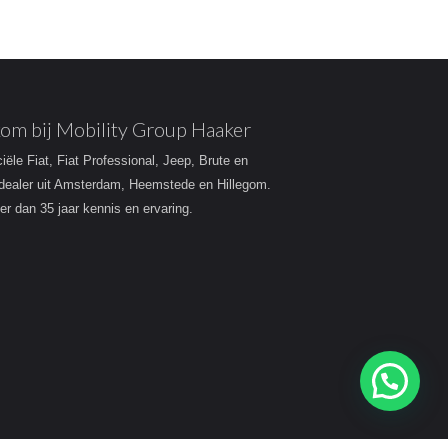
om bij Mobility Group Haaker
ciële Fiat, Fiat Professional, Jeep, Brute en
dealer uit Amsterdam, Heemstede en Hillegom.
r dan 35 jaar kennis en ervaring.
Heeft u een vraag?