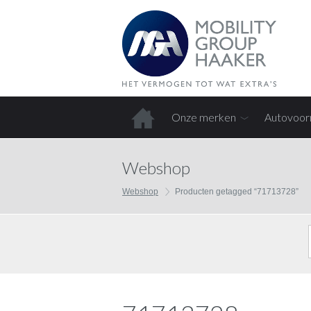
Onze merken
Autovoor
Home
Webshop
Webshop
Producten getagged “71713728”