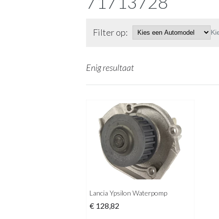
71713728
Filter op:
Ki
Enig resultaat
Lancia Ypsilon Waterpomp
€
128,82