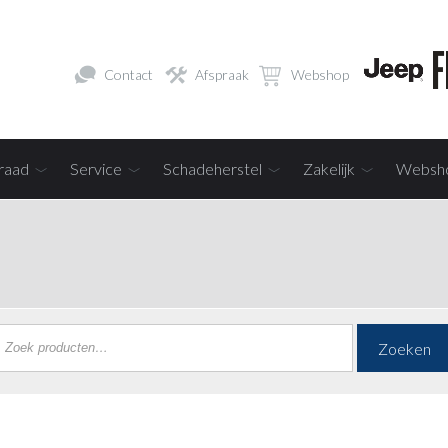
Contact
Afspraak
Webshop
raad
Service
Schadeherstel
Zakelijk
Websh
Zoeken