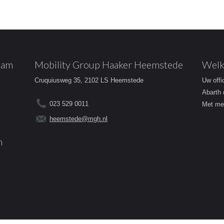
dam
Mobility Group Haaker Heemstede
Welk
Cruquiusweg 35, 2102 LS Heemstede
Uw offi
Abarth 
023 529 0011
Met mee
heemstede@mgh.nl
m