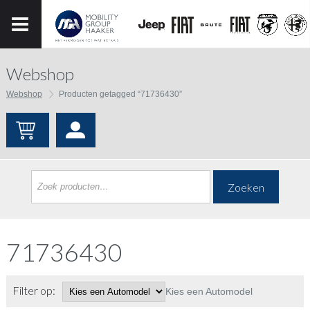
Webshop
Webshop
Producten getagged “71736430”
Zoeken
71736430
Filter op:
Kies een Automodel