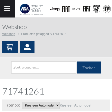
Webshop
Webshop
Producten getagged “71741261”
Zoeken
71741261
Filter op:
Kies een Automodel