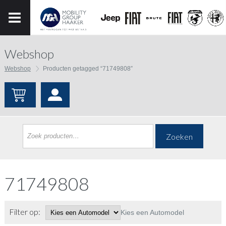
Webshop
Webshop
Producten getagged “71749808”
Zoeken
71749808
Filter op:
Kies een Automodel