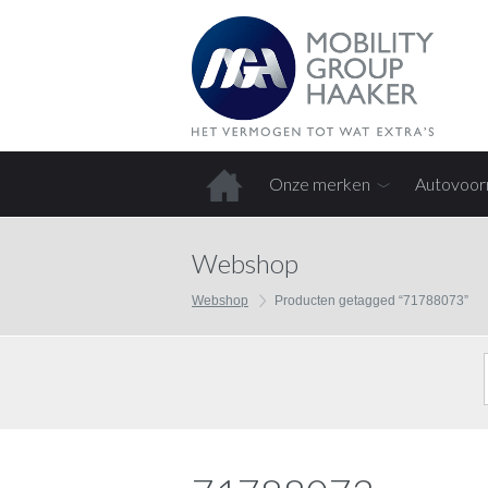
Onze merken
Autovoor
Home
Webshop
Webshop
Producten getagged “71788073”