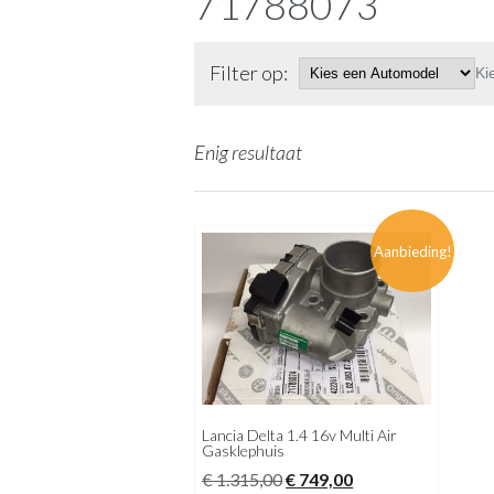
71788073
Filter op:
Ki
Enig resultaat
Aanbieding!
Lancia Delta 1.4 16v Multi Air
Gasklephuis
Oorspronkelijke
Huidige
€
1.315,00
€
749,00