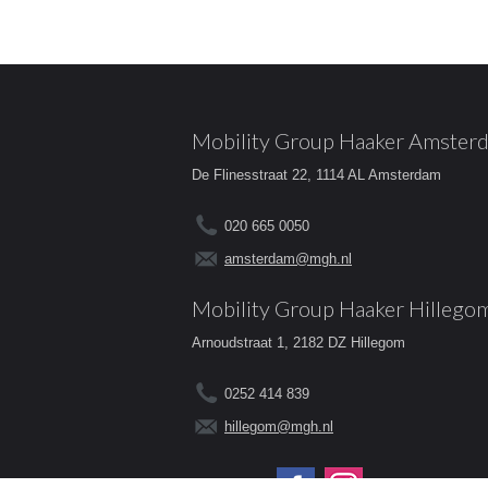
Mobility Group Haaker Amster
De Flinesstraat 22, 1114 AL Amsterdam
020 665 0050
amsterdam@mgh.nl
Mobility Group Haaker Hillego
Arnoudstraat 1, 2182 DZ Hillegom
0252 414 839
hillegom@mgh.nl
Volg ons op: