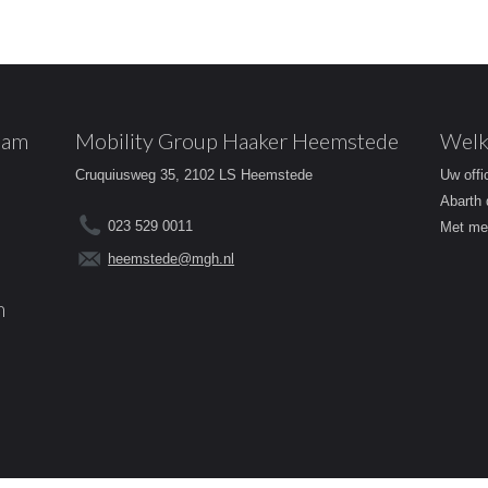
dam
Mobility Group Haaker Heemstede
Welk
Cruquiusweg 35, 2102 LS Heemstede
Uw offi
Abarth 
023 529 0011
Met mee
heemstede@mgh.nl
m