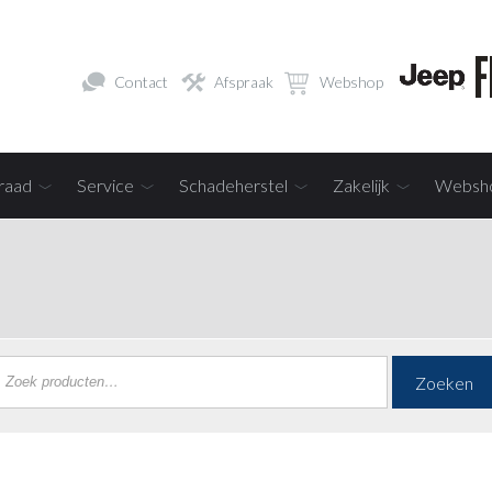
Contact
Afspraak
Webshop
raad
Service
Schadeherstel
Zakelijk
Websh
Zoeken