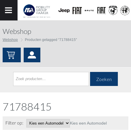
Webshop
Webshop
Producten getagged “71788415”
Zoeken
71788415
Filter op:
Kies een Automodel