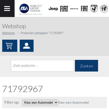
Webshop
Webshop
Producten getagged “71792967”
Zoeken
71792967
Filter op:
Kies een Automodel