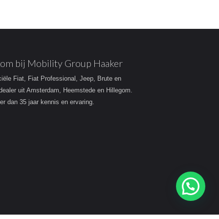
om bij Mobility Group Haaker
ciële Fiat, Fiat Professional, Jeep, Brute en
dealer uit Amsterdam, Heemstede en Hillegom.
r dan 35 jaar kennis en ervaring.
Heeft u een vraag?