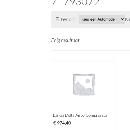
71793072
Filter op:
Ki
Enig resultaat
Lancia Delta Airco Compressor
€
974,40