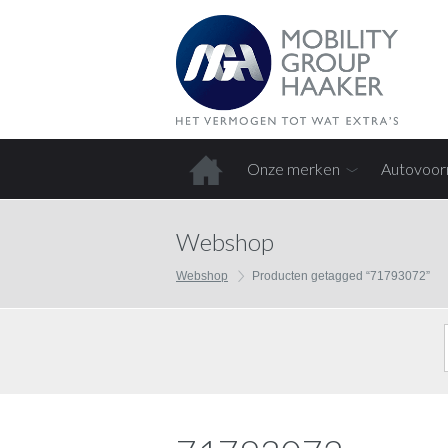
Onze merken
Autovoor
Home
Webshop
Webshop
Producten getagged “71793072”