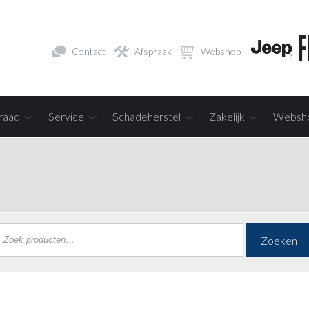
Contact
Afspraak
Webshop
raad
Service
Schadeherstel
Zakelijk
Websh
Zoeken