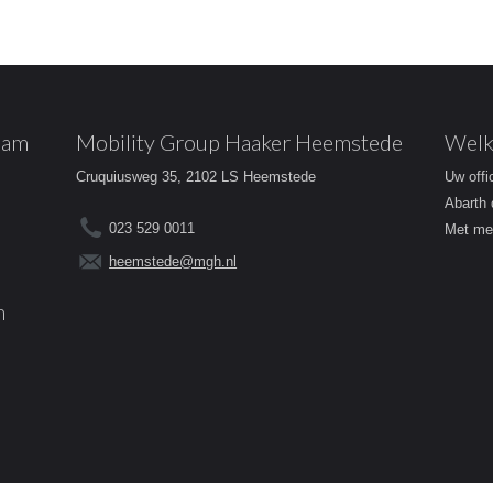
dam
Mobility Group Haaker Heemstede
Welk
Cruquiusweg 35, 2102 LS Heemstede
Uw offi
Abarth 
023 529 0011
Met mee
heemstede@mgh.nl
m