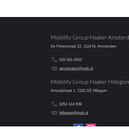
Mobility Group Haaker Amster
De Flinesstraat 22, 1114 AL Amsterdam
020 665 0050
amsterdam@mgh.nl
Mobility Group Haaker Hillego
Arnoudstraat 1, 2182 DZ Hillegom
0252 414 839
hillegom@mgh.nl
Volg ons op: