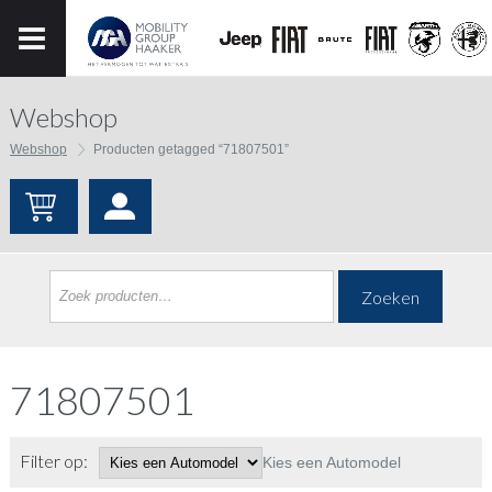
Webshop
Webshop
Producten getagged “71807501”
Zoeken
71807501
Filter op:
Kies een Automodel