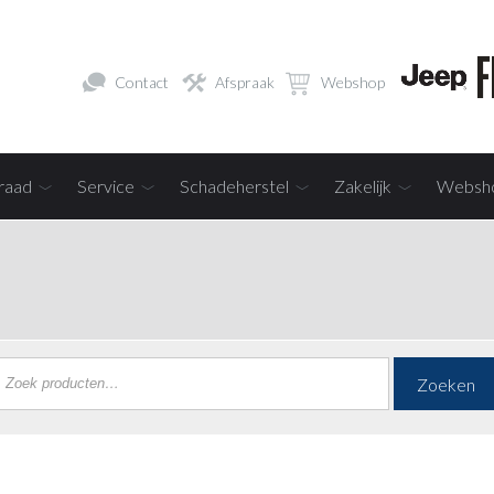
Contact
Afspraak
Webshop
raad
Service
Schadeherstel
Zakelijk
Websh
Zoeken