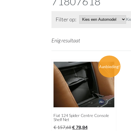
71807618
Filter op:
Ki
Enig resultaat
Aanbieding!
Fiat 124 Spider Centre Console
Shelf Net
Oorspronkelijke
Huidige
€
157,68
€
78,84