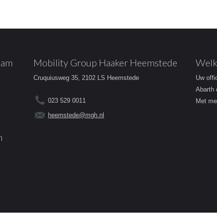
dam
Mobility Group Haaker Heemstede
Welk
Cruquiusweg 35, 2102 LS Heemstede
Uw offi
Abarth 
023 529 0011
Met mee
heemstede@mgh.nl
m