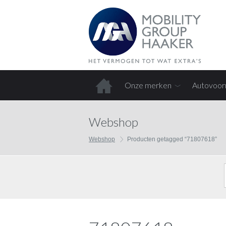
Onze merken
Autovoor
Home
Webshop
Webshop
Producten getagged “71807618”