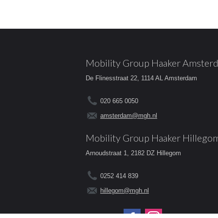
Mobility Group Haaker Amster
De Flinesstraat 22, 1114 AL Amsterdam
020 665 0050
amsterdam@mgh.nl
Mobility Group Haaker Hillego
Arnoudstraat 1, 2182 DZ Hillegom
0252 414 839
hillegom@mgh.nl
Volg ons op: