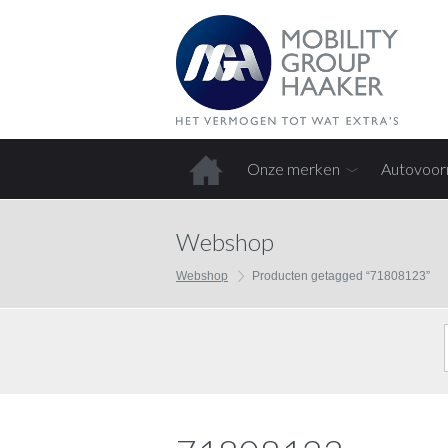
Onze merken
Autovoor
Home
Webshop
Webshop
Producten getagged “71808123”