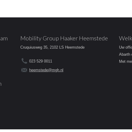
dam
Mobility Group Haaker Heemstede
Welk
Cruquiusweg 35, 2102 LS Heemstede
Uw offi
Abarth 
023 529 0011
Met mee
heemstede@mgh.nl
m