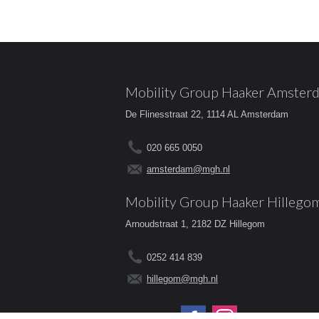
Mobility Group Haaker Amster
De Flinesstraat 22, 1114 AL Amsterdam
020 665 0050
amsterdam@mgh.nl
Mobility Group Haaker Hillego
Arnoudstraat 1, 2182 DZ Hillegom
0252 414 839
hillegom@mgh.nl
Volg ons op: