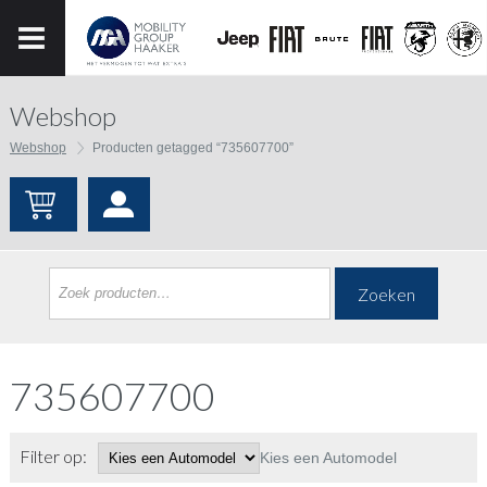
Webshop
Webshop
Producten getagged “735607700”
Zoeken
735607700
Filter op:
Kies een Automodel