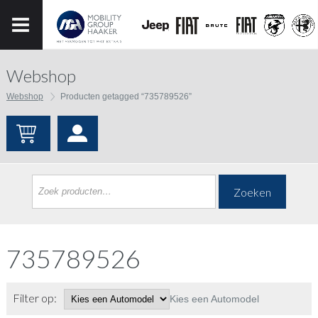
Webshop
Webshop
Producten getagged “735789526”
Zoeken
735789526
Filter op:
Kies een Automodel