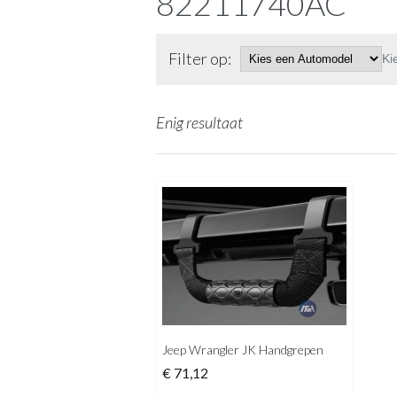
82211740AC
Filter op:
Ki
Enig resultaat
Jeep Wrangler JK Handgrepen
€
71,12