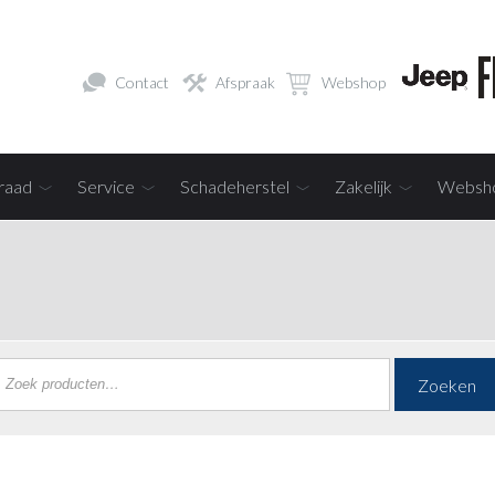
Contact
Afspraak
Webshop
raad
Service
Schadeherstel
Zakelijk
Websh
Zoeken