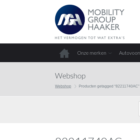
Onze merken
Autovoor
Home
Webshop
Webshop
Producten getagged “82211740AC”