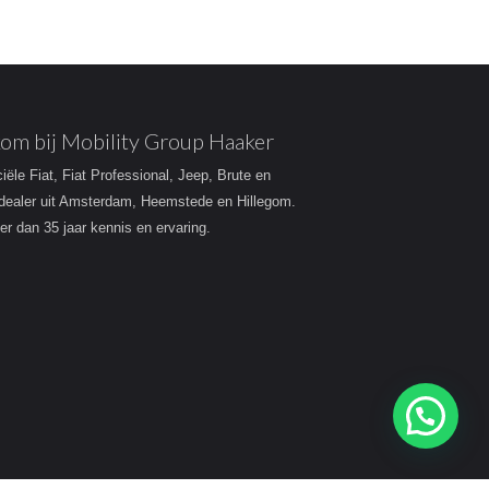
om bij Mobility Group Haaker
ciële Fiat, Fiat Professional, Jeep, Brute en
dealer uit Amsterdam, Heemstede en Hillegom.
r dan 35 jaar kennis en ervaring.
Heeft u een vraag?