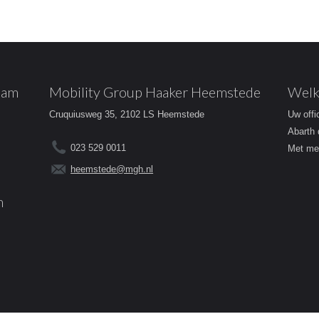
dam
Mobility Group Haaker Heemstede
Welk
Cruquiusweg 35, 2102 LS Heemstede
Uw offi
Abarth 
023 529 0011
Met mee
heemstede@mgh.nl
m