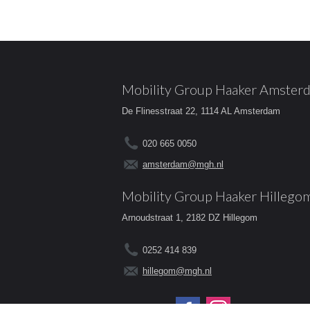
Mobility Group Haaker Amster
De Flinesstraat 22, 1114 AL Amsterdam
020 665 0050
amsterdam@mgh.nl
Mobility Group Haaker Hillego
Arnoudstraat 1, 2182 DZ Hillegom
0252 414 839
hillegom@mgh.nl
Volg ons op: