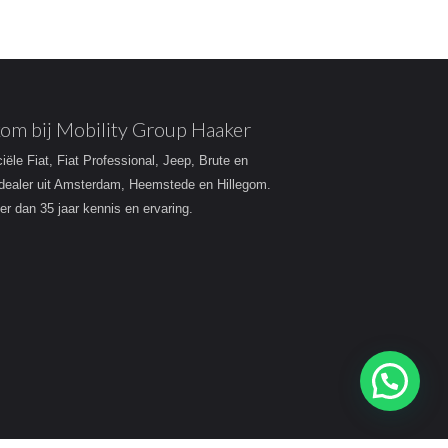
om bij Mobility Group Haaker
ciële Fiat, Fiat Professional, Jeep, Brute en
dealer uit Amsterdam, Heemstede en Hillegom.
r dan 35 jaar kennis en ervaring.
Heeft u een vraag?