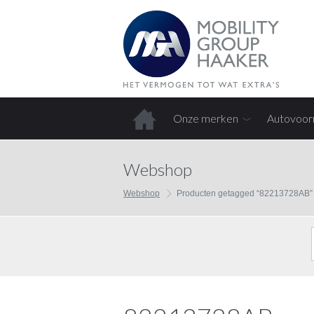
Onze merken
Autovoor
Home
Webshop
Webshop
Producten getagged “82213728AB”