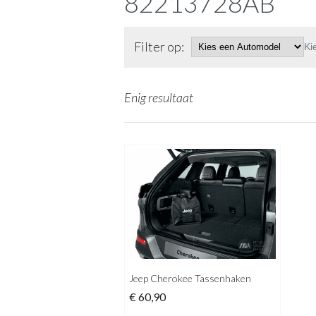
82213728AB
Filter op:
Ki
Enig resultaat
Jeep Cherokee Tassenhaken
€
60,90