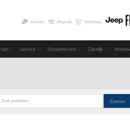
Contact
Afspraak
Webshop
raad
Service
Schadeherstel
Zakelijk
Websh
Zoeken