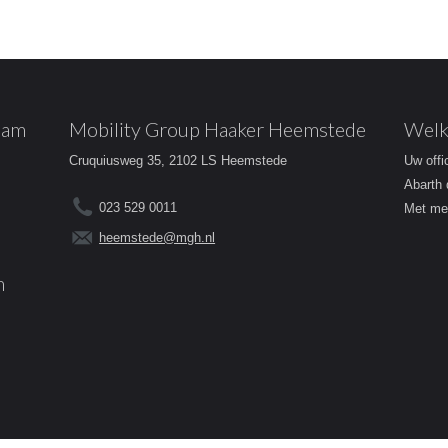
dam
Mobility Group Haaker Heemstede
Welk
Cruquiusweg 35, 2102 LS Heemstede
Uw offi
Abarth 
023 529 0011
Met mee
heemstede@mgh.nl
m