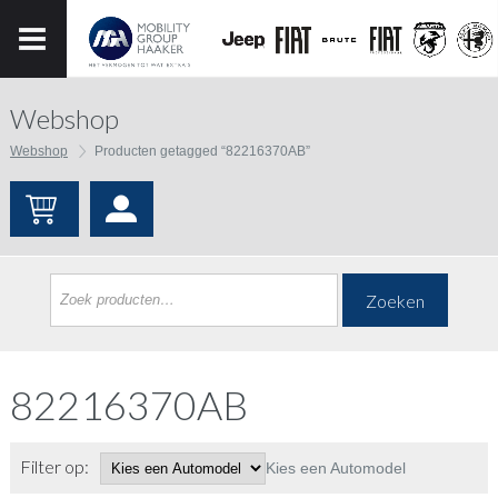
Webshop
Webshop
Producten getagged “82216370AB”
Zoeken
82216370AB
Filter op:
Kies een Automodel