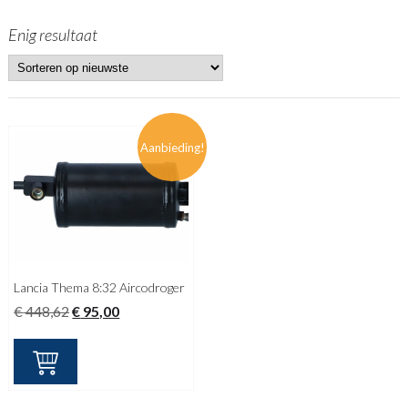
Enig resultaat
Aanbieding!
Lancia Thema 8:32 Aircodroger
Oorspronkelijke
Huidige
€
448,62
€
95,00
prijs
prijs
was:
is:
€ 448,62.
€ 95,00.