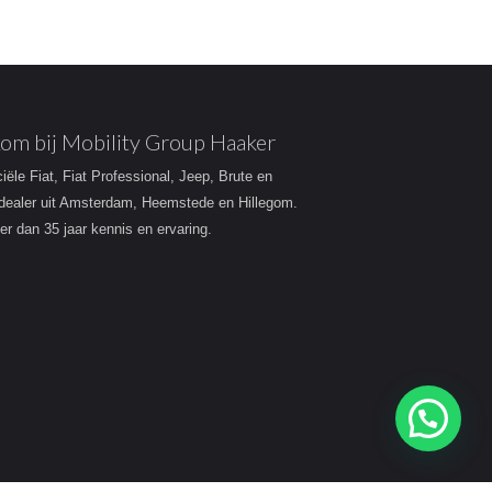
om bij Mobility Group Haaker
ciële Fiat, Fiat Professional, Jeep, Brute en
dealer uit Amsterdam, Heemstede en Hillegom.
r dan 35 jaar kennis en ervaring.
Heeft u een vraag?