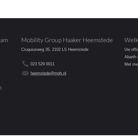
dam
Mobility Group Haaker Heemstede
Welk
Cruquiusweg 35, 2102 LS Heemstede
Uw offi
Abarth 
023 529 0011
Met mee
heemstede@mgh.nl
m