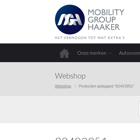
Onze merken
Autovoor
Home
Webshop
Webshop
Producten getagged “82403951”