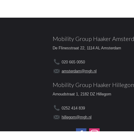
Mobility Group Haaker Amster
De Flinesstraat 22, 1114 AL Amsterdam
020 665 0050
amsterdam@mgh.nl
Mobility Group Haaker Hillego
Arnoudstraat 1, 2182 DZ Hillegom
0252 414 839
hillegom@mgh.nl
Volg ons op: