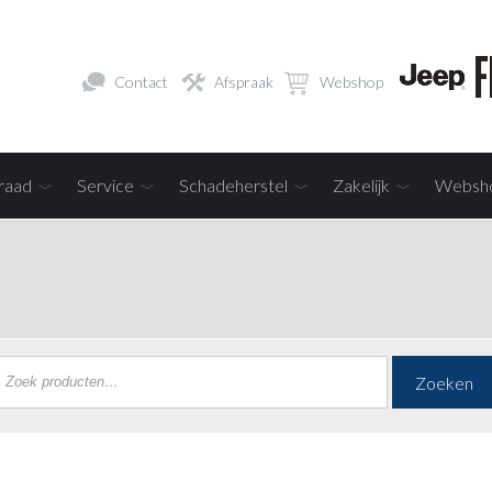
Contact
Afspraak
Webshop
raad
Service
Schadeherstel
Zakelijk
Websh
Zoeken