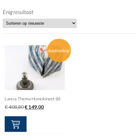
Enig resultaat
Aanbieding!
Lancia Thema Homokineet (b)
Oorspronkelijke
Huidige
€
408,80
€
149,00
prijs
prijs
was:
is:
€ 408,80.
€ 149,00.