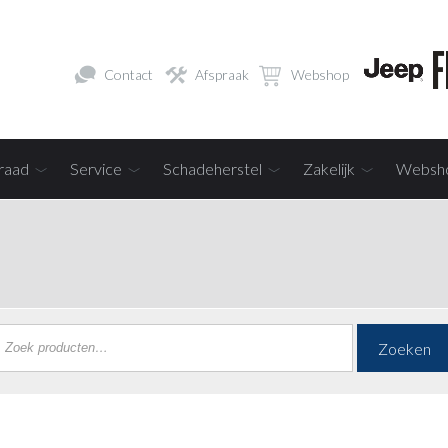
Contact
Afspraak
Webshop
raad
Service
Schadeherstel
Zakelijk
Websh
Zoeken