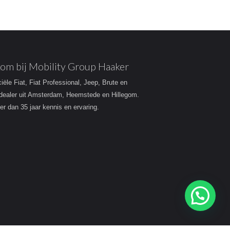
om bij Mobility Group Haaker
ciële Fiat, Fiat Professional, Jeep, Brute en
dealer uit Amsterdam, Heemstede en Hillegom.
r dan 35 jaar kennis en ervaring.
Heeft u een vraag?