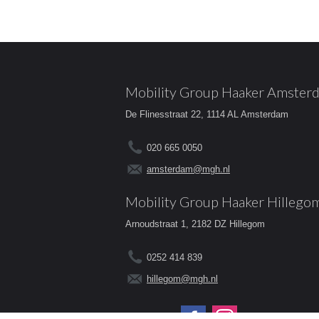
Mobility Group Haaker Amster
De Flinesstraat 22, 1114 AL Amsterdam
020 665 0050
amsterdam@mgh.nl
Mobility Group Haaker Hillego
Arnoudstraat 1, 2182 DZ Hillegom
0252 414 839
hillegom@mgh.nl
Volg ons op: