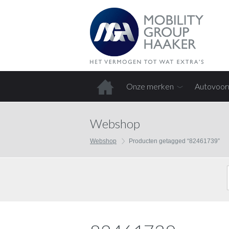
Onze merken
Autovoor
Home
Webshop
Webshop
Producten getagged “82461739”