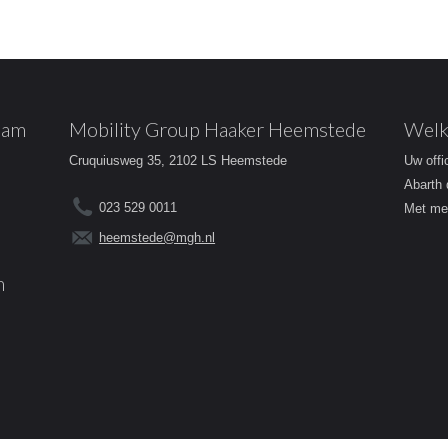
dam
Mobility Group Haaker Heemstede
Welk
Cruquiusweg 35, 2102 LS Heemstede
Uw offi
Abarth 
023 529 0011
Met mee
heemstede@mgh.nl
m