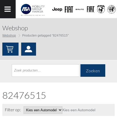
Webshop
Webshop
Producten getagged “82476515”
Zoeken
82476515
Filter op:
Kies een Automodel