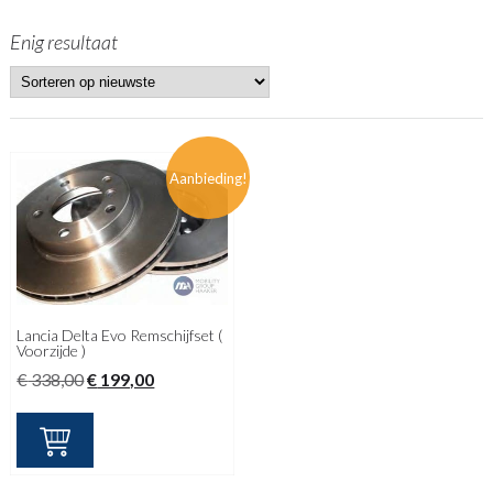
Enig resultaat
Aanbieding!
Lancia Delta Evo Remschijfset (
Voorzijde )
Oorspronkelijke
Huidige
€
338,00
€
199,00
prijs
prijs
was:
is:
€ 338,00.
€ 199,00.