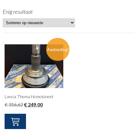
Enig resultaat
Aanbieding!
Lancia Thema Homokineet
Oorspronkelijke
Huidige
€
316,62
€
249,00
prijs
prijs
was:
is:
€ 316,62.
€ 249,00.