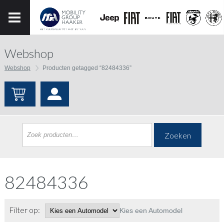
Webshop
Webshop
Producten getagged “82484336”
Zoeken
82484336
Filter op:
Kies een Automodel