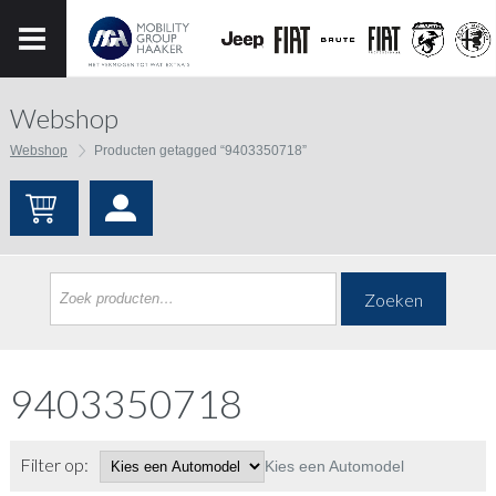
Webshop
Webshop
Producten getagged “9403350718”
Zoeken
9403350718
Filter op:
Kies een Automodel