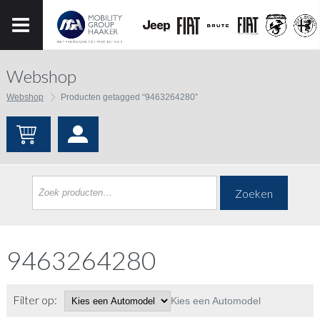
Webshop
Webshop
Producten getagged “9463264280”
Zoeken
9463264280
Filter op:
Kies een Automodel