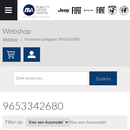
Webshop
Webshop
Producten getagged “9653342680”
Zoeken
9653342680
Filter op:
Kies een Automodel