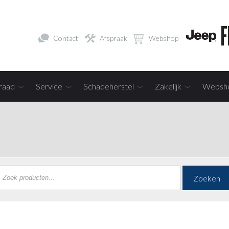
Contact
Afspraak
Webshop
raad
Service
Schadeherstel
Zakelijk
Websh
Zoeken