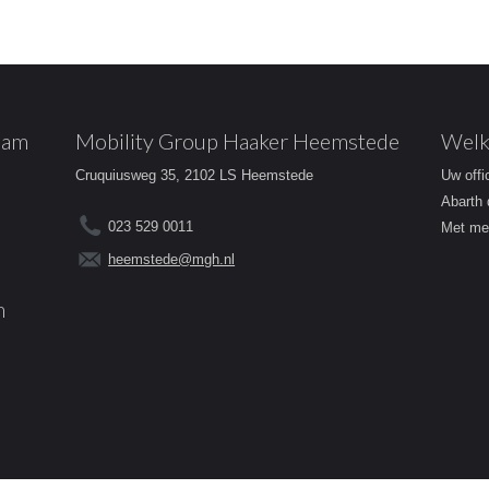
dam
Mobility Group Haaker Heemstede
Welk
Cruquiusweg 35, 2102 LS Heemstede
Uw offi
Abarth 
023 529 0011
Met mee
heemstede@mgh.nl
m