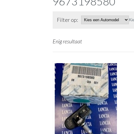
9673198580
Filter op:
Ki
Enig resultaat