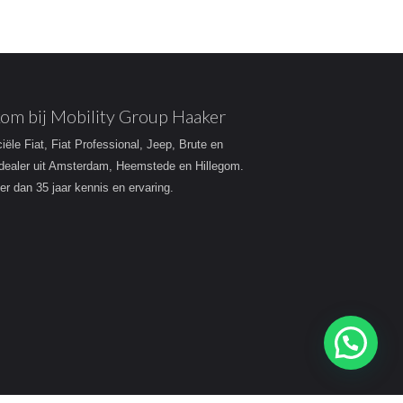
om bij Mobility Group Haaker
ciële Fiat, Fiat Professional, Jeep, Brute en
dealer uit Amsterdam, Heemstede en Hillegom.
r dan 35 jaar kennis en ervaring.
Heeft u een vraag?