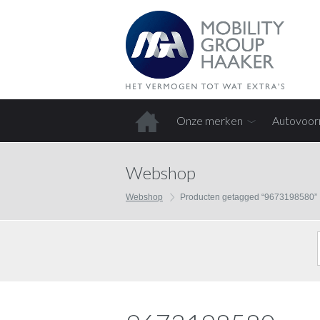
Onze merken
Autovoor
Home
Webshop
Webshop
Producten getagged “9673198580”