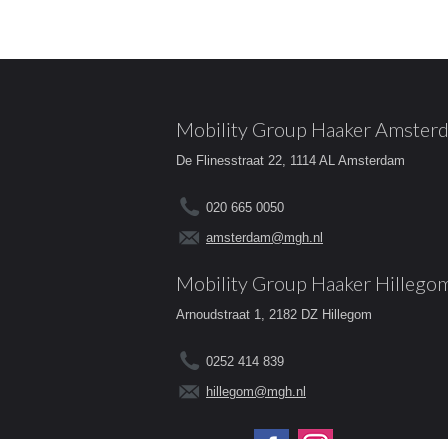
Mobility Group Haaker Amster
De Flinesstraat 22, 1114 AL Amsterdam
020 665 0050
amsterdam@mgh.nl
Mobility Group Haaker Hillego
Arnoudstraat 1, 2182 DZ Hillegom
0252 414 839
hillegom@mgh.nl
Volg ons op: