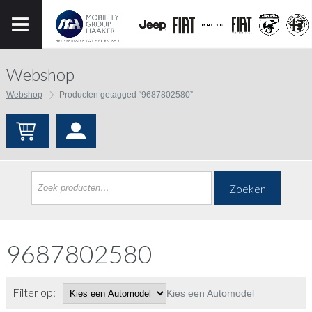
Webshop
Webshop
Producten getagged “9687802580”
Zoeken
9687802580
Filter op:
Kies een Automodel