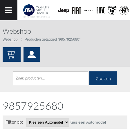
Webshop
Webshop
Producten getagged “9857925680”
Zoeken
9857925680
Filter op:
Kies een Automodel