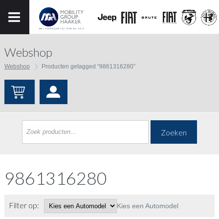
Webshop
Webshop
Producten getagged “9861316280”
Zoeken
9861316280
Filter op:
Kies een Automodel