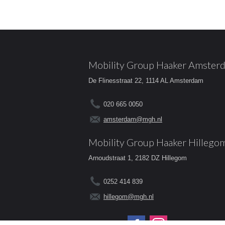
Mobility Group Haaker Amster
De Flinesstraat 22, 1114 AL Amsterdam
020 665 0050
amsterdam@mgh.nl
Mobility Group Haaker Hillego
Arnoudstraat 1, 2182 DZ Hillegom
0252 414 839
hillegom@mgh.nl
Volg ons op: