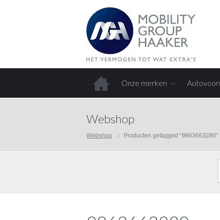
Onze merken
Autovoor
Home
Webshop
Webshop
Producten getagged “9863663280”