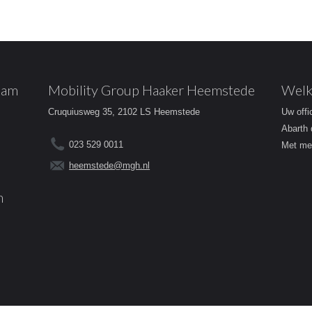
dam
Mobility Group Haaker Heemstede
Welk
Cruquiusweg 35, 2102 LS Heemstede
Uw offi
Abarth 
023 529 0011
Met mee
heemstede@mgh.nl
m