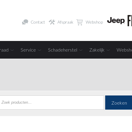
Contact
Afspraak
Webshop
raad
Service
Schadeherstel
Zakelijk
Websh
Zoeken