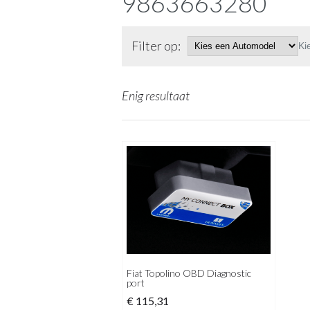
9863663280
Filter op:
Ki
Enig resultaat
Fiat Topolino OBD Diagnostic
port
€
115,31