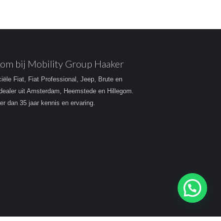
om bij Mobility Group Haaker
ciële Fiat, Fiat Professional, Jeep, Brute en
dealer uit Amsterdam, Heemstede en Hillegom.
r dan 35 jaar kennis en ervaring.
Heeft u een vraag?