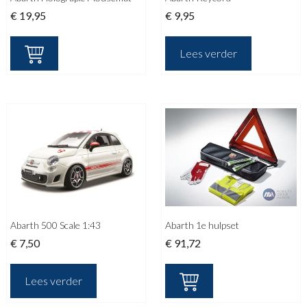
€
19,95
€
9,95
Lees verder
Abarth 500 Scale 1:43
Abarth 1e hulpset
€
7,50
€
91,72
Lees verder