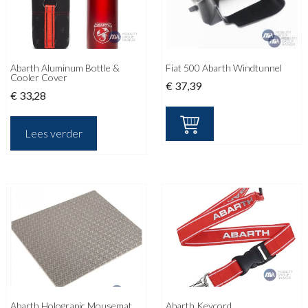
Abarth Aluminum Bottle &
Fiat 500 Abarth Windtunnel
Cooler Cover
€
37,39
€
33,28
Lees verder
Abarth Holograpic Mousemat
Abarth Keycord