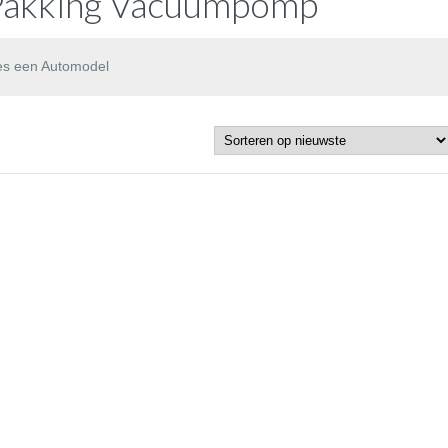
Pakking Vacuumpomp
es een Automodel