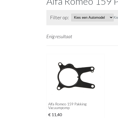
Alfa Romeo 159 
Filter op:
Ki
Enig resultaat
Alfa Romeo 159 Pakking
Vacuumpomp
€
11,40