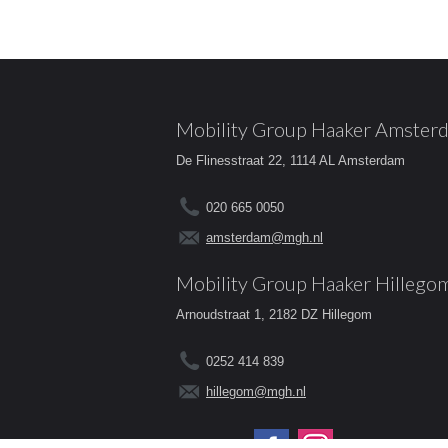
Mobility Group Haaker Amster
De Flinesstraat 22, 1114 AL Amsterdam
020 665 0050
amsterdam@mgh.nl
Mobility Group Haaker Hillego
Arnoudstraat 1, 2182 DZ Hillegom
0252 414 839
hillegom@mgh.nl
Volg ons op: