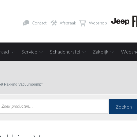
Contact
Afspraak
Webshop
raad
Service
Schadeherstel
Zakelijk
Websh
159 Pakking Vacuumpomp”
Zoeken