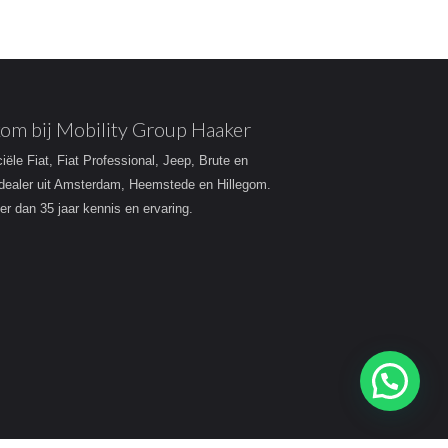
om bij Mobility Group Haaker
ciële Fiat, Fiat Professional, Jeep, Brute en
dealer uit Amsterdam, Heemstede en Hillegom.
r dan 35 jaar kennis en ervaring.
Heeft u een vraag?