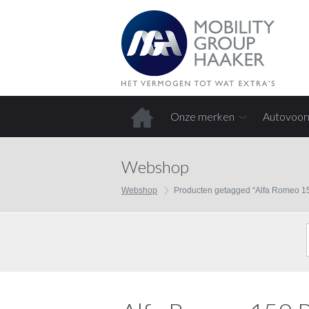
Onze merken
Autovoor
Home
Webshop
Webshop
Producten getagged “Alfa Romeo 