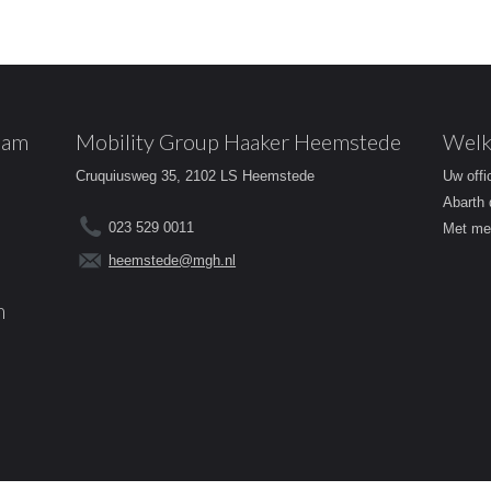
dam
Mobility Group Haaker Heemstede
Welk
Cruquiusweg 35, 2102 LS Heemstede
Uw offi
Abarth 
023 529 0011
Met mee
heemstede@mgh.nl
m